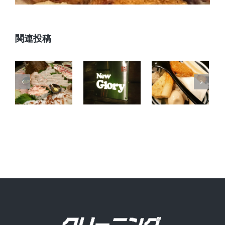
関連投稿
都青会常
浅草吾妻
忘年会で
任会議＆
屋さんで
海鮮
ブロック
忘年会
長会議