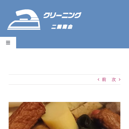
Skip
to
content
Toggle
Navigation
HOME
サービスのご紹介
前
次
料金表
View
Larger
お知らせ
Image