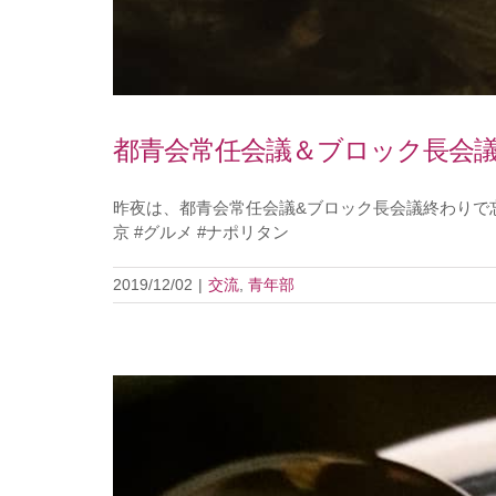
都青会常任会議＆ブロック長会
昨夜は、都青会常任会議&ブロック長会議終わりで忘年会で
京 #グルメ #ナポリタン
2019/12/02
|
交流
,
青年部