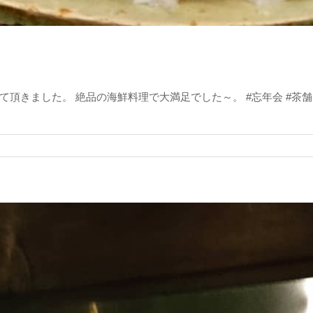
ました。 絶品の海鮮料理で大満足でした～。 #忘年会 #茶舗 #クエ