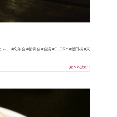
忘年会 #都青会 #会議 #GLORY #飯田橋 #東
続きを読む