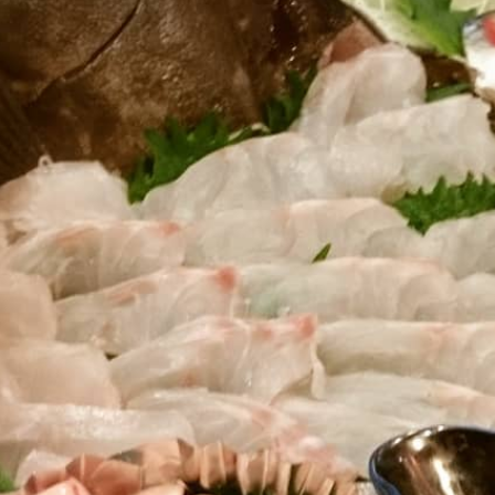
忘年会で海鮮
交流