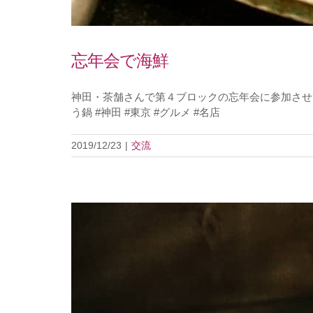
忘年会で海鮮
神田・茶舗さんで第４ブロックの忘年会に参加させて頂き
う鍋 #神田 #東京 #グルメ #名店
2019/12/23
|
交流