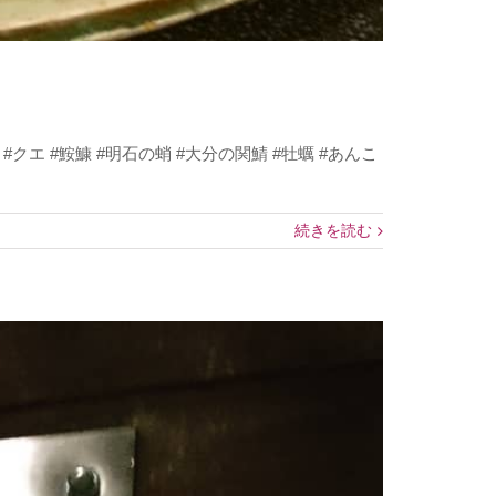
 #鮟鱇 #明石の蛸 #大分の関鯖 #牡蠣 #あんこ
続きを読む